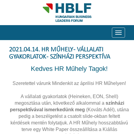
Toggle
navigati
2021.04.14. HR MŰHELY - VÁLLALATI
GYAKORLATOK - SZÍNHÁZI PERSPEKTÍVA
Kedves HR Műhely Tagok!
Szeretettel várunk Mindenkit az áprilisi HR Műhelyen!
A vállalati gyakorlatok (Heineken, EON, Shell)
megosztása után, következő alkalommal a
színházi
perspektívával ismerkedünk meg
(Kováts Adél), utána
pedig a beszélgetést a csatolt slide-okban feltett
kérdések mentén folytatjuk. A HR Műhely hosszabbtávú
terve egy White Paper összeállítása a Kiállás