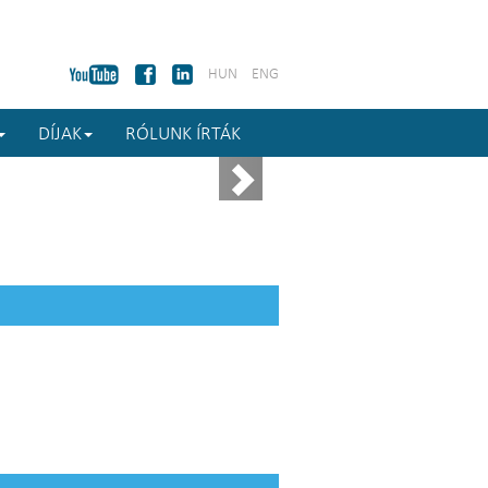
HUN
ENG
DÍJAK
RÓLUNK ÍRTÁK