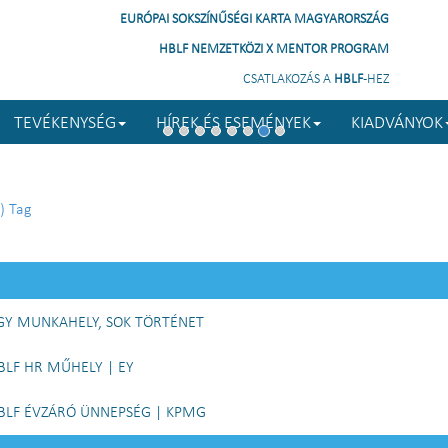
EURÓPAI SOKSZÍNŰSÉGI KARTA MAGYARORSZÁG
HBLF NEMZETKÖZI X MENTOR PROGRAM
CSATLAKOZÁS A
HBLF
-HEZ
TEVÉKENYSÉG
HÍREK ÉS ESEMÉNYEK
KIADVÁNYOK
) Tag
EGY MUNKAHELY, SOK TÖRTÉNET
HBLF HR MŰHELY | EY
HBLF ÉVZÁRÓ ÜNNEPSÉG | KPMG