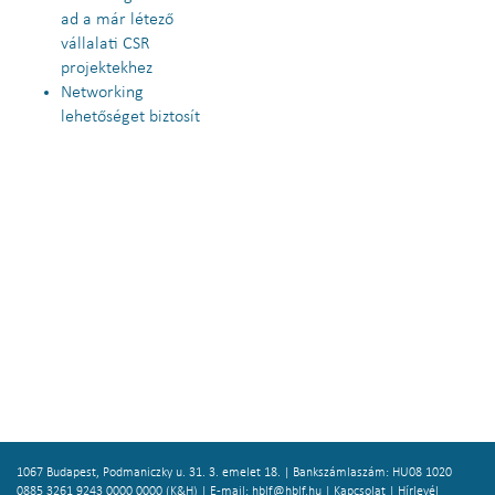
ad a már létező
vállalati CSR
projektekhez
Networking
lehetőséget biztosít
1067 Budapest, Podmaniczky u. 31. 3. emelet 18. | Bankszámlaszám: HU08 1020
0885 3261 9243 0000 0000 (K&H) | E-mail:
hblf@hblf.hu
|
Kapcsolat
|
Hírlevél