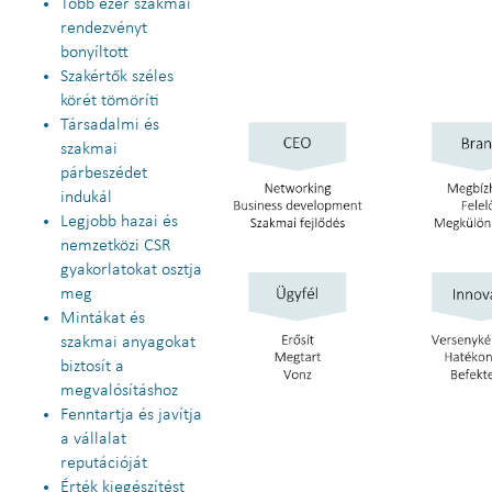
Több ezer szakmai
rendezvényt
bonyíltott
Szakértők széles
körét tömöríti
Társadalmi és
szakmai
párbeszédet
indukál
Legjobb hazai és
nemzetközi CSR
gyakorlatokat osztja
meg
Mintákat és
szakmai anyagokat
biztosít a
megvalósításhoz
Fenntartja és javítja
a vállalat
reputációját
Érték kiegészítést