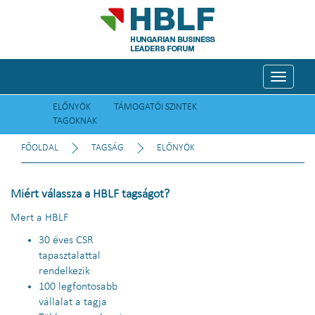
Toggle
navigati
ELŐNYÖK
TÁMOGATÓI SZINTEK
TAGOKNAK
FŐOLDAL
TAGSÁG
ELŐNYÖK
Miért válassza a HBLF tagságot?
Mert a HBLF
30 éves CSR
tapasztalattal
rendelkezik
100 legfontosabb
vállalat a tagja