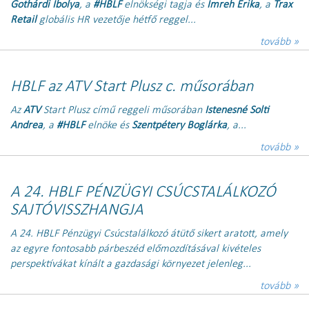
Gothárdi Ibolya
, a
#HBLF
elnökségi tagja és
Imreh Erika
, a
Trax
Retail
globális HR vezetője hétfő reggel...
tovább »
HBLF az ATV Start Plusz c. műsorában
Az
ATV
Start Plusz című reggeli műsorában
Istenesné Solti
Andrea
, a
#HBLF
elnöke és
Szentpétery Boglárka
, a...
tovább »
A 24. HBLF PÉNZÜGYI CSÚCSTALÁLKOZÓ
SAJTÓVISSZHANGJA
A 24. HBLF Pénzügyi Csúcstalálkozó átütő sikert aratott, amely
az egyre fontosabb párbeszéd előmozdításával kivételes
perspektívákat kínált a gazdasági környezet jelenleg...
tovább »