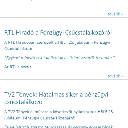
...
tovább »
RTL Híradó a Pénzügyi Csúcstalálkozóról
A RTL Híradóban szerepelt a HBLF 25. jubileumi Pénzügyi
Csúcstalálkozó:
"Egykori miniszterek találkoztak az üzleti vezetők fórumán."
Az RTL riportja...
tovább »
TV2 Tények: Hatalmas siker a pénzügyi
csúcstalálkozó
A TV2 Tények c. műsora a következőt nyilatkozta a HBLF 25.
jubileumi Pénzügyi Csúcstalálkozójáról:
"A vállalkozói szektor támogatása és versenyképességének...