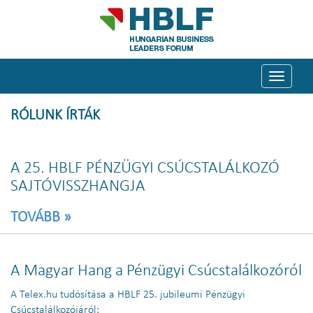
Toggle
navigati
RÓLUNK ÍRTÁK
A 25. HBLF PÉNZÜGYI CSÚCSTALÁLKOZÓ
SAJTÓVISSZHANGJA
TOVÁBB »
A Magyar Hang a Pénzügyi Csúcstalálkozóról
A Telex.hu tudósítása a HBLF 25. jubileumi Pénzügyi
Csúcstalálkozójáról: